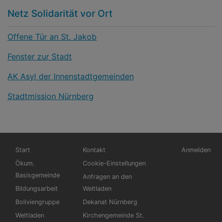
Netz Solidarität vor Ort
Offene Tür an St. Jakob
Fenster zur Stadt
AK Asyl der Innenstadtgemeinden
Stadtmission Nürnberg
Hauptnavigation
Fußbereichsmenü
Benutzerme
Start
Kontakt
Anmelden
Ökum.
Cookie-Einstellungen
Basisgemeinde
Anfragen an den
Bildungsarbeit
Weltladen
Boliviengruppe
Dekanat Nürnberg
Weltladen
Kirchengemeinde St.