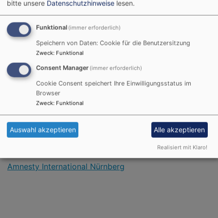
Forum Fairer Handel
bitte unsere
Datenschutzhinweise
lesen.
Fenster zur Welt
Funktional
(immer erforderlich)
Speichern von Daten: Cookie für die Benutzersitzung
Zweck
:
Funktional
Netz Solidarität global
Consent Manager
(immer erforderlich)
Cookie Consent speichert Ihre Einwilligungsstatus im
Mission Eine Welt
Browser
Zweck
:
Funktional
Oikokredit Bayern
Nord-Süd-Forum Nürnberg
Auswahl akzeptieren
Alle akzeptieren
attac Gruppe Nürnberg
Realisiert mit Klaro!
Amnesty International Nürnberg