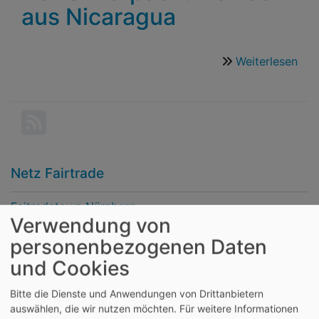
aus Nicaragua
Weiterlesen
übe
Der
Unv
Kaf
aus
Nic
Netz Fairtrade
Faitradetown Nürnberg
Verwendung von
Bluepingu
personenbezogenen Daten
Eine-Welt-Netzwerk Bayern
und Cookies
Weltladen Dachverband
Bitte die Dienste und Anwendungen von Drittanbietern
auswählen, die wir nutzen möchten.
Für weitere Informationen