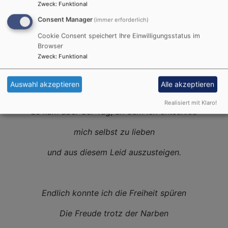
Zweck
:
Funktional
ertrunken in meinen Tränen,
Consent Manager
(immer erforderlich)
fragte ich mich...
Cookie Consent speichert Ihre Einwilligungsstatus im
Browser
Zweck
:
Funktional
Ob ich eines Tages aus der Hölle entkäme,
Auswahl akzeptieren
Alle akzeptieren
in der ich war.
Realisiert mit Klaro!
Es kam aber der Tag, an dem ich entschied
mich selbst zu lieben
und aus diesem Leid auszusteigen.
Endlich konnte ich die Freiheit spüren
Die Freude trotz der Narben