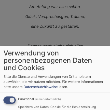
Am Anfang war alles schön,
Glück, Versprechungen, Träume,
eine Zukunft zu gestalten.
Danach verdunkelte sich alles
Verwendung von
und nichts war wie zuvor.
personenbezogenen Daten
Jeden Tag gab es Beleidigungen, Schläge,
und Cookies
Schreie.
Bitte die Dienste und Anwendungen von Drittanbietern
auswählen, die wir nutzen möchten.
Für weitere Informationen
bitte unsere
Datenschutzhinweise
lesen.
Ich sah meine Träume, mein Leben zu Ende
Funktional
(immer erforderlich)
gehen,
Speichern von Daten: Cookie für die Benutzersitzung