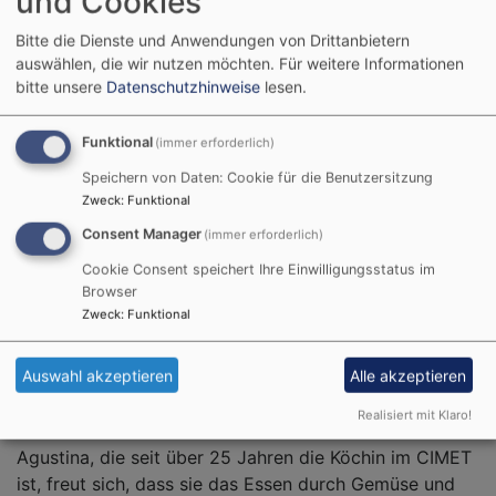
und Cookies
Bitte die Dienste und Anwendungen von Drittanbietern
auswählen, die wir nutzen möchten.
Für weitere Informationen
bitte unsere
Datenschutzhinweise
lesen.
Funktional
(immer erforderlich)
Bildrechte
Gislea Hörner
Speichern von Daten: Cookie für die Benutzersitzung
Im Gewächshaus, gleich hinter dem Gebäude, wächst
Zweck
:
Funktional
und grünt es. Eine Gärtnerin kümmert sich nicht
Consent Manager
(immer erforderlich)
nur darum, dass die Pflanzen wachsen, die Kinder
Cookie Consent speichert Ihre Einwilligungsstatus im
lernen auch etwas über das Säen, Gießen und
Browser
letztlich das Ernten. Ein kleiner, aber wichtiger Beitrag
Zweck
:
Funktional
zur Bewahrung der Schöpfung. Finanziert wird die
Gärtnerin durch die Gruppe Sarvodaya e.V. aus
Auswahl akzeptieren
Alle akzeptieren
Himmelkron.
Realisiert mit Klaro!
Agustina, die seit über 25 Jahren die Köchin im CIMET
ist, freut sich, dass sie das Essen durch Gemüse und