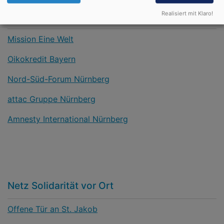
Netz Solidarität global
Realisiert mit Klaro!
Mission Eine Welt
Oikokredit Bayern
Nord-Süd-Forum Nürnberg
attac Gruppe Nürnberg
Amnesty International Nürnberg
Netz Solidarität vor Ort
Offene Tür an St. Jakob