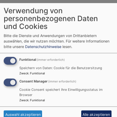
Wir
sam
Verwendung von
Han
personenbezogenen Daten
Für
und Cookies
die
Umw
Netz Fairtrade
Bitte die Dienste und Anwendungen von Drittanbietern
-
auswählen, die wir nutzen möchten.
Für weitere Informationen
für
bitte unsere
Datenschutzhinweise
lesen.
Faitradetown Nürnberg
soz
Proj
Bluepingu
Funktional
(immer erforderlich)
Speichern von Daten: Cookie für die Benutzersitzung
Eine-Welt-Netzwerk Bayern
Zweck
:
Funktional
Weltladen Dachverband
Consent Manager
(immer erforderlich)
Cookie Consent speichert Ihre Einwilligungsstatus im
Forum Fairer Handel
Browser
Fenster zur Welt
Zweck
:
Funktional
Auswahl akzeptieren
Alle akzeptieren